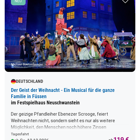
NEU
Sehenswürdigkeiten Forchheims, sondern auch die
wichtigsten und schönsten Krippen. Abfahrt: 09.00 Uhr
Michael Boehmlaender
DEUTSCHLAND
Der Geist der Weihnacht - Ein Musical für die ganze
Familie in Füssen
im Festspielhaus Neuschwanstein
Der geizige Pfandleiher Ebenezer Scrooge, feiert
Weihnachten nicht, sondern sieht es nur als weitere
Möglichkeit, den Menschen noch höhere Zinsen
aufzubürden. Doch dann bekommt er am
Tagesfahrt
119 €