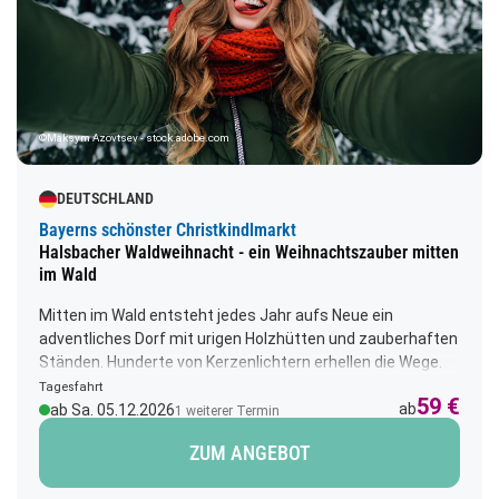
©Maksym Azovtsev - stock.adobe.com
DEUTSCHLAND
Bayerns schönster Christkindlmarkt
Halsbacher Waldweihnacht - ein Weihnachtszauber mitten
im Wald
Mitten im Wald entsteht jedes Jahr aufs Neue ein
adventliches Dorf mit urigen Holzhütten und zauberhaften
Ständen. Hunderte von Kerzenlichtern erhellen die Wege.
Mit seiner einzigartigen Atmosphäre verzaubert die
Tagesfahrt
59 €
Waldweihnacht Besucher aus aller Ferne. Die
ab
ab Sa. 05.12.2026
1 weiterer Termin
Waldweihnacht ist nicht nur ein Marktbummel, sie ist eine
ZUM ANGEBOT
sagenhafte Inszenierung für die Seele mit Mystik, Kultur
und Musik. Zauberhafte Lichtilluminationen, wundersame