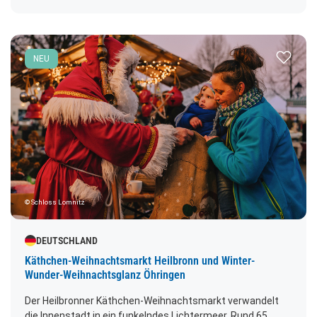
Stimmungsvoller, romantischer Budenzauber mit
kreativen, weihnachtlichen Geschenk- und Bastelideen,
wärmendem Glühwein sowie leckeren, winterlichen
Zur Merk
Gaumenfreuden erwarten den Besucher. Abfahrt: 09.00
NEU
Uhr
© Schloss Lomnitz
DEUTSCHLAND
Käthchen-Weihnachtsmarkt Heilbronn und Winter-
Wunder-Weihnachtsglanz Öhringen
Der Heilbronner Käthchen-Weihnachtsmarkt verwandelt
die Innenstadt in ein funkelndes Lichtermeer. Rund 65