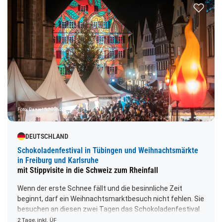
Zur Merk
mit Sicherheit das perfekte Weihnachtsgeschenk für Ihre
Liebsten!Abfahrt: 15.00 Uhr
Foto: Daniel Schneider
DEUTSCHLAND
Schokoladenfestival in Tübingen und Weihnachtsmärkte
in Freiburg und Karlsruhe
mit Stippvisite in die Schweiz zum Rheinfall
Wenn der erste Schnee fällt und die besinnliche Zeit
beginnt, darf ein Weihnachtsmarktbesuch nicht fehlen. Sie
besuchen an diesen zwei Tagen das Schokoladenfestival
in Tübingen und Freiburg im Schwarzwald mit über 120
2 Tage, inkl. ÜF