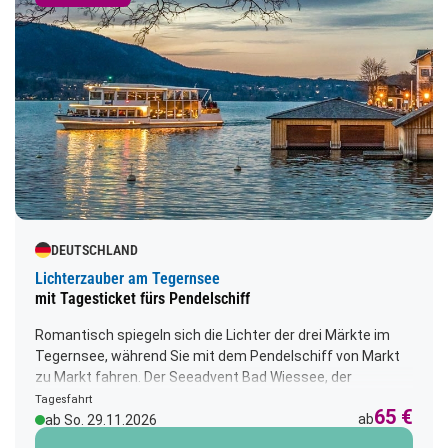
DEUTSCHLAND
Lichterzauber am Tegernsee
mit Tagesticket fürs Pendelschiff
Romantisch spiegeln sich die Lichter der drei Märkte im
Tegernsee, während Sie mit dem Pendelschiff von Markt
zu Markt fahren. Der Seeadvent Bad Wiessee, der
Rottacher Seeadvent und der Weihnachtliche
Tagesfahrt
65 €
Schlossmarkt Tegernsee laden Sie zum Schlendern und
ab
ab So. 29.11.2026
Schlemmen ein. Der Duft von Glühwein, Raclette und