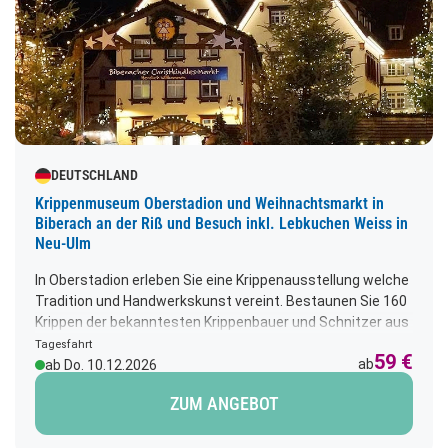
DEUTSCHLAND
Krippenmuseum Oberstadion und Weihnachtsmarkt in
Biberach an der Riß und Besuch inkl. Lebkuchen Weiss in
Neu-Ulm
In Oberstadion erleben Sie eine Krippenausstellung welche
Tradition und Handwerkskunst vereint. Bestaunen Sie 160
Krippen der bekanntesten Krippenbauer und Schnitzer aus
Deutschland, Österreich und Italien. So manch einer wird
Tagesfahrt
59 €
während der interessanten Führung in
ab
ab Do. 10.12.2026
Kindheitserinnerungen schwelgen. Anschl. Haben wir
ZUM ANGEBOT
Plätze zum individuellen Mittagessen im Brauereigasthof
Ader reserviert. Den Nachmittag verbringen Sie in Biberach