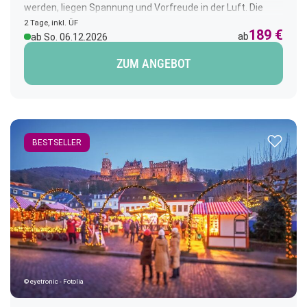
werden, liegen Spannung und Vorfreude in der Luft. Die
Weihnachtsmärkte markieren die Rückkehr der tief in der
2 Tage, inkl. ÜF
189 €
Tradition verwurzelten Weihnachtsfeierlichkeiten.
ab
ab So. 06.12.2026
ZUM ANGEBOT
Zur Merk
BESTSELLER
© eyetronic - Fotolia