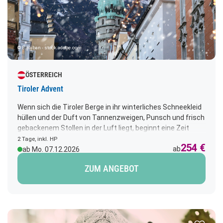
© E.Ruban - stock.adobe.com
ÖSTERREICH
Tiroler Advent
Wenn sich die Tiroler Berge in ihr winterliches Schneekleid
hüllen und der Duft von Tannenzweigen, Punsch und frisch
gebackenem Stollen in der Luft liegt, beginnt eine Zeit
voller Zauber und Herzenswärme. Erleben Sie den Advent
2 Tage, inkl. HP
254 €
in Tirol – stimmungsvoll, authentisch und voller stiller
ab
ab Mo. 07.12.2026
Momente der Freude.
ZUM ANGEBOT
Zur Merk