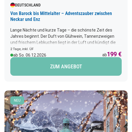
DEUTSCHLAND
Von Barock bis Mittelalter – Adventszauber zwischen
Neckar und Enz
Lange Nächte und kurze Tage – die schönste Zeit des
Jahres beginnt. Der Duft von Glühwein, Tannenzweigen
und frischem Lebkuchen liegt in der Luft und kündigt die
festliche Vorfreude auf Weihnachten an. Funkelnde
2 Tage, inkl. ÜF
199 €
Lichter, stimmungsvolle Musik und liebevoll geschmückte
ab
ab So. 06.12.2026
Buden laden zum Verweilen ein. Machen Sie sich auf die
ZUM ANGEBOT
Suche nach besonderen Geschenkideen für Ihre Lieben –
wir besuchen gleich vier wundervolle Weihnachtsmärkte,
die jeden Besucher verzaubern.
Zur Merk
NEU