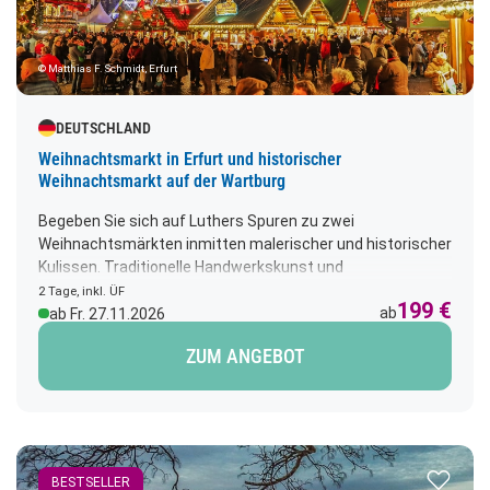
© Matthias F. Schmidt, Erfurt
DEUTSCHLAND
Weihnachtsmarkt in Erfurt und historischer
Weihnachtsmarkt auf der Wartburg
Begeben Sie sich auf Luthers Spuren zu zwei
Weihnachtsmärkten inmitten malerischer und historischer
Kulissen. Traditionelle Handwerkskunst und
weihnachtliche Köstlichkeiten laden zum Bummeln und
2 Tage, inkl. ÜF
199 €
Verweilen ein. Der Erfurter Weihnachtsmarkt zählt zu den
ab
ab Fr. 27.11.2026
schönsten Weihnachtsmärkten in Deutschland.
ZUM ANGEBOT
Zur Merk
BESTSELLER