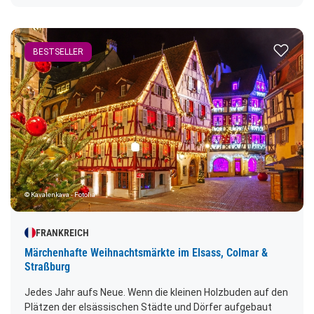
Eisskulpturen lassen staunen und innehalten. Beim
Streifzug durch die Waldweihnacht mit 100
Verkaufsständen findet man auch Orte zum Verweilen und
Zur Merk
Aufwärmen. Abfahrt: 10.00 Uhr
BESTSELLER
© Kavalenkava - Fotolia
FRANKREICH
Märchenhafte Weihnachtsmärkte im Elsass, Colmar &
Straßburg
Jedes Jahr aufs Neue. Wenn die kleinen Holzbuden auf den
Plätzen der elsässischen Städte und Dörfer aufgebaut