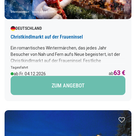
©famveldman - stock.adobe.com
DEUTSCHLAND
Christkindlmarkt auf der Fraueninsel
Ein romantisches Wintermärchen, das jedes Jahr
Besucher von Nah und Fern aufs Neue begeistert, ist der
Christkindlmarkt auf der Fraueninsel. Festliche
Beleuchtung, feinstes Kunsthandwerk, außergewöhnliche
Tagesfahrt
63 €
Geschenkideen und duftende Köstlichkeiten umrahmen
ab
ab Fr. 04.12.2026
den einzigartigen Inselchristkindlmarkt im Bayerischen
ZUM ANGEBOT
Meer, zu dem an den ersten beiden Adventswochenenden
über 90 Aussteller einladen. Rückfahrt 18.00 Uhr. Abfahrt:
10.00 Uhr
Zur Merk