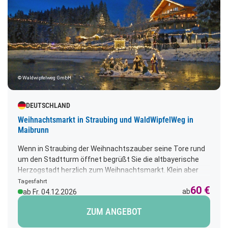
© Waldwipfelweg GmbH
DEUTSCHLAND
Weihnachtsmarkt in Straubing und WaldWipfelWeg in
Maibrunn
Wenn in Straubing der Weihnachtszauber seine Tore rund
um den Stadtturm öffnet begrüßt Sie die altbayerische
Herzogstadt herzlich zum Weihnachtsmarkt. Klein aber
fein bieten über 30 Aussteller handwerkliche
Tagesfahrt
60 €
Kostbarkeiten, himmlische Geschenkideen und
ab
ab Fr. 04.12.2026
weihnachtliche Schätze an. Anschl. geht die Fahrt nach St.
ZUM ANGEBOT
Englmar. Dort verwandelt sich der Waldwipfelweg in
Maibrunn in ein Meer aus glitzernden Lichtern.