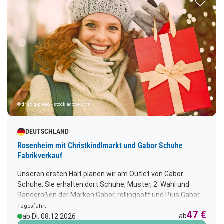
© drubig-photo - stock.adobe.com
DEUTSCHLAND
Rosenheim mit Christkindlmarkt und Gabor Schuhe
Fabrikverkauf
Unseren ersten Halt planen wir am Outlet von Gabor
Schuhe. Sie erhalten dort Schuhe, Muster, 2. Wahl und
Randgrößen der Marken Gabor, rollingsoft und Pius Gabor.
Außerdem erhalten Sie dort Gabor bags, Gabor
Tagesfahrt
47 €
Pflegemittel und Accessoires. Anschl. geht es in die
ab
ab Di. 08.12.2026