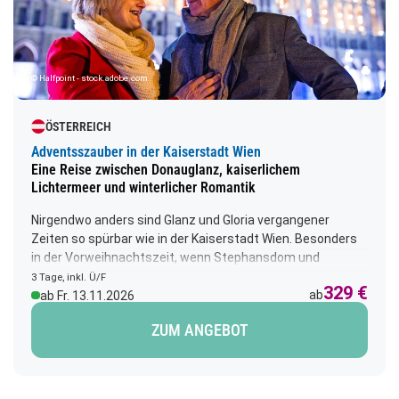
© Halfpoint - stock.adobe.com
ÖSTERREICH
Adventsszauber in der Kaiserstadt Wien
Eine Reise zwischen Donauglanz, kaiserlichem
Lichtermeer und winterlicher Romantik
Nirgendwo anders sind Glanz und Gloria vergangener
Zeiten so spürbar wie in der Kaiserstadt Wien. Besonders
in der Vorweihnachtszeit, wenn Stephansdom und
Schloss Schönbrunn in ein Winterkleid gehüllt sind,
3 Tage, inkl. Ü/F
329 €
versprüht die Stadt einen ganz einzigartigen Charme. Der
ab
ab Fr. 13.11.2026
köstliche Duft nach Punsch, Lebkuchen, Mandeln und
ZUM ANGEBOT
Honig versetzt alle Besucher in weihnachtliche Stimmung.