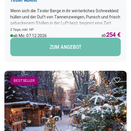
Tiroler Advent
Wenn sich die Tiroler Berge in ihr winterliches Schneekleid
hüllen und der Duft von Tannenzweigen, Punsch und frisch
gebackenem Stollen in der Luft liegt, beginnt eine Zeit
voller Zauber und Herzenswärme. Erleben Sie den Advent
2 Tage, inkl. HP
254 €
in Tirol – stimmungsvoll, authentisch und voller stiller
ab
ab Mo. 07.12.2026
Momente der Freude.
ZUM ANGEBOT
Zur Merk
BESTSELLER