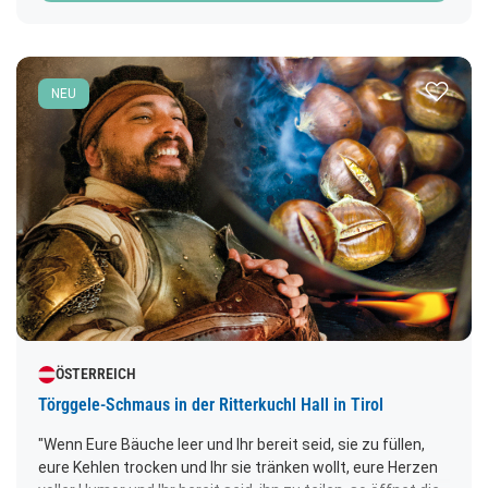
Apfelfest in Natz, wo die Südtiroler Apfelernte mit Musik,
regionalen Köstlichkeiten und geselligem Beisammensein
gefeiert wird. Begleiten Sie uns auf eine Reise voller
Zur Merk
unvergesslicher Eindrücke, herzlicher Gastfreundschaft
NEU
und echter Südtiroler Lebensfreude!
ÖSTERREICH
Törggele-Schmaus in der Ritterkuchl Hall in Tirol
"Wenn Eure Bäuche leer und Ihr bereit seid, sie zu füllen,
eure Kehlen trocken und Ihr sie tränken wollt, eure Herzen