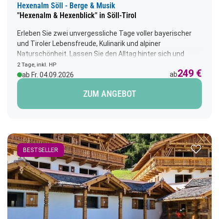
Hexenalm Söll - Berge & Musik
"Hexenalm & Hexenblick" in Söll-Tirol
Erleben Sie zwei unvergessliche Tage voller bayerischer
und Tiroler Lebensfreude, Kulinarik und alpiner
Naturschönheit. Lassen Sie den Alltag hinter sich und
genießen Sie atemberaubende Ausblicke, gemütliche
2 Tage, inkl. HP
249 €
Gastlichkeit und kulinarische Highlights – vom Tegernsee
ab
ab Fr. 04.09.2026
bis zum Achensee.
ZUM ANGEBOT
Zur Merk
BESTSELLER