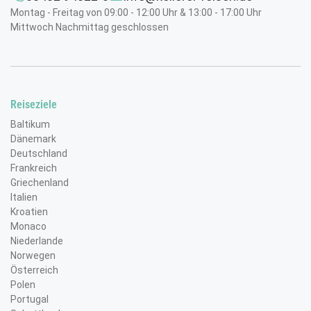
Mittags erwartet Sie ein leckerer Snack, am Nachmittag
Montag - Freitag von 09:00 - 12:00 Uhr & 13:00 - 17:00 Uhr
eine gemütliche Jause und am Abend genießen Sie
Mittwoch Nachmittag geschlossen
abwechslungsreiche Buffetkreationen mit regionalen und
internationalen Spezialitäten sowie einer Live-Cooking-
Station. Dazu sind ausgewählte Getränke zu den
Mahlzeiten sowie an der Hotelbar bis 22.00 Uhr bereits
inklusive – für einen rundum entspannten Urlaub ohne
Reiseziele
Nebenkosten. Zusätzlich profitieren Sie von der
Baltikum
Regioinskarte, die Ihren Aufenthalt mit z. B. kostenlosen
Dänemark
Berg- und Talfahrten noch abwechslungsreicher gestaltet.
Deutschland
Ob Erholung, Genuss oder aktive Urlaubstage – der
Frankreich
Falkensteiner Club Funimation Katschberg verbindet
Griechenland
erstklassigen Komfort mit der einzigartigen Naturkulisse
Italien
der österreichischen Alpen und bietet beste
Kroatien
Voraussetzungen für einen gelungenen Sommerurlaub.
Monaco
Niederlande
Norwegen
Österreich
Polen
Portugal