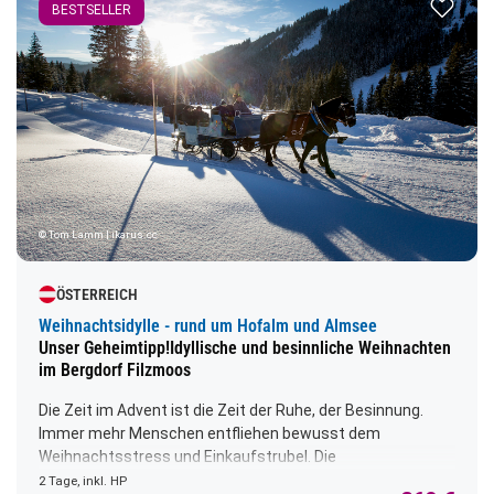
Zur Merk
BESTSELLER
© Tom Lamm | ikarus.cc
ÖSTERREICH
Weihnachtsidylle - rund um Hofalm und Almsee
Unser Geheimtipp!Idyllische und besinnliche Weihnachten
im Bergdorf Filzmoos
Die Zeit im Advent ist die Zeit der Ruhe, der Besinnung.
Immer mehr Menschen entfliehen bewusst dem
Weihnachtsstress und Einkaufstrubel. Die
Weihnachtsidylle rund um Hofalm und Almsee lädt ein zu
2 Tage, inkl. HP