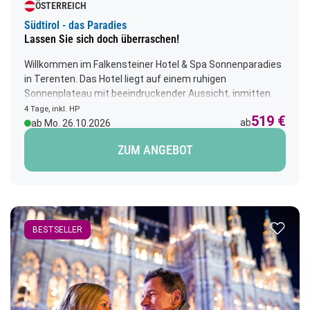
ÖSTERREICH
Südtirol - das Paradies
Lassen Sie sich doch überraschen!
Willkommen im Falkensteiner Hotel & Spa Sonnenparadies
in Terenten. Das Hotel liegt auf einem ruhigen
Sonnenplateau mit beeindruckender Aussicht, inmitten
der Südtiroler Berglandschaft. Genießen Sie herzliche
4 Tage, inkl. HP
519 €
Gastlichkeit, ausgezeichnete Kulinarik, einen schönen
ab
ab Mo. 26.10.2026
Wellnessbereich und nehmen Sie Auszeit vom hektischen
ZUM ANGEBOT
Alltag.
Zur Merk
BESTSELLER