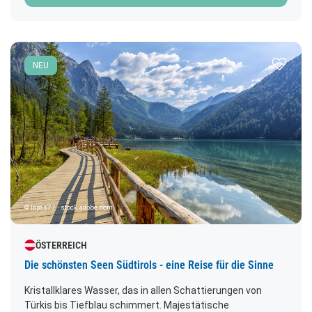
Tritt beeindruckende Zeugnisse der Kunst- und
Kulturgeschichte.
Zur Merk
NEU
© lapas77 - stock.adobe.com
ÖSTERREICH
Die schönsten Seen Südtirols - eine Reise für die Sinne
Kristallklares Wasser, das in allen Schattierungen von
Türkis bis Tiefblau schimmert. Majestätische