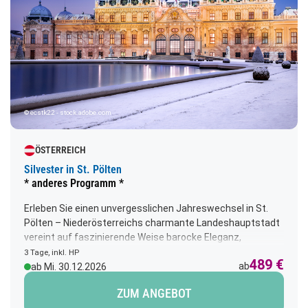
© ecstk22 - stock.adobe.com
ÖSTERREICH
Silvester in St. Pölten
* anderes Programm *
Erleben Sie einen unvergesslichen Jahreswechsel in St.
Pölten – Niederösterreichs charmante Landeshauptstadt
vereint auf faszinierende Weise barocke Eleganz,
verspielten Jugendstil und moderne Architektur. Kaum
3 Tage, inkl. HP
489 €
eine Stadt überrascht mit so vielen spannenden
ab
ab Mi. 30.12.2026
Kontrasten: Vom historischen Altstadtensemble bis zum
ZUM ANGEBOT
innovativen Landhausviertel entdecken Sie auf Schritt und