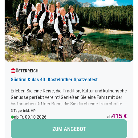
ÖSTERREICH
Südtirol & das 40. Kastelruther Spatzenfest
Erleben Sie eine Reise, die Tradition, Kultur und kulinarische
Genüsse perfekt vereint! Genießen Sie eine Fahrt mit der
historischen Rittner Bahn, die Sie durch eine traumhafte
Berglandschaft mit herrlichen Dolomitenblicken führt.
3 Tage, inkl. HP
415 €
Lassen Sie sich vom einzigartigen Flair des berühmten
ab
ab Fr. 09.10.2026
Kastelruther Spatzenfestes begeistern – dieses Jahr
ZUM ANGEBOT
sogar mit dem besonderen 40-jährigen Jubiläum! Und als
krönenden Abschluss erwartet Sie das stimmungsvolle