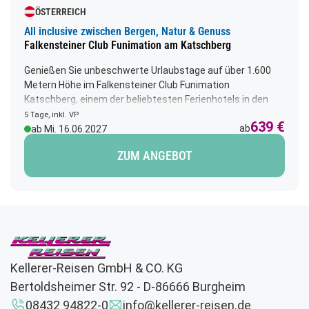
ÖSTERREICH
All inclusive zwischen Bergen, Natur & Genuss
Falkensteiner Club Funimation am Katschberg
Genießen Sie unbeschwerte Urlaubstage auf über 1.600
Metern Höhe im Falkensteiner Club Funimation
Katschberg, einem der beliebtesten Ferienhotels in den
österreichischen Alpen. Freuen Sie sich auf ein rundum
5 Tage, inkl. VP
639 €
sorgloses All Inclusive-Erlebnis, herzliche
ab
ab Mi. 16.06.2027
Gastfreundschaft und die beeindruckende Bergwelt rund
ZUM ANGEBOT
um den Katschberg. Das komfortable Clubhotel überzeugt
mit seinem modernen alpinen Ambiente, großzügigen
Aufenthaltsbereichen und einer entspannten
Wohlfühlatmosphäre. Erholung finden Sie im weitläufigen
Acquapura SPA mit Innenpool, Saunalandschaft und
verschiedenen Ruhebereichen. Wer aktiv sein möchte,
nutzt den Fitnessbereich oder startet direkt vom Hotel zu
herrlichen Wanderungen in die umliegende Bergwelt. Ein
Kellerer-Reisen GmbH & CO. KG
besonderes Highlight ist das umfangreiche All Inclusive-
Bertoldsheimer Str. 92 - D-86666 Burgheim
Angebot, das keine Wünsche offenlässt. Beginnen Sie den
Tag mit einem abwechslungsreichen Frühstücksbuffet.
08432 94822-0
info@kellerer-reisen.de