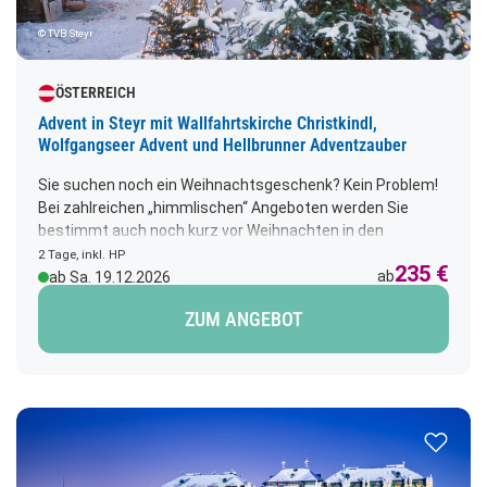
© TVB Steyr
ÖSTERREICH
Advent in Steyr mit Wallfahrtskirche Christkindl,
Wolfgangseer Advent und Hellbrunner Adventzauber
Sie suchen noch ein Weihnachtsgeschenk? Kein Problem!
Bei zahlreichen „himmlischen“ Angeboten werden Sie
bestimmt auch noch kurz vor Weihnachten in den
romantischen Gassen von Linz, Wels oder Steyr fündig. In
2 Tage, inkl. HP
235 €
der Adventzeit überrascht Wels mit seiner eigenen
ab
ab Sa. 19.12.2026
Weihnachtswelt und einem 1,7 km langen Lichterpfad
ZUM ANGEBOT
durch die prachtvoll illuminierte Innenstadt. Steyr ist als
Christkindlstadt weit über die Grenzen Österreichs hinaus
bekannt.
Zur Merk