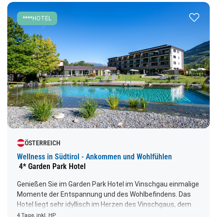
Zur Merk
****HOTEL
ÖSTERREICH
Wellness in Südtirol - Ankommen und Wohlfühlen
4* Garden Park Hotel
Genießen Sie im Garden Park Hotel im Vinschgau einmalige
Momente der Entspannung und des Wohlbefindens. Das
Hotel liegt sehr idyllisch im Herzen des Vinschgaus, dem
sonnigsten Tal der Alpen in einem großzügigen gepflegten
4 Tage, inkl. HP