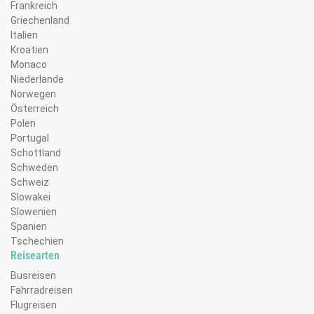
Frankreich
Scanne den CR-Code mit deinem Handy,
Griechenland
speichere uns als Kontakt ab und lege los!
Italien
Oder manuell +498432948220 speichern
Kroatien
Sende uns eine Nachricht mit "Ja" und
Monaco
deinem vollständigen Namen
Niederlande
Klicke bei WhatsApp auf Status. Sobald ein
Norwegen
neuer Status verfügbar ist, wird er dir hier
Österreich
Polen
angezeigt
Portugal
Stelle uns Fragen, kommentiere unseren
Schottland
Status, sende uns Aregungen oder melde
Schweden
dich zu Reisen an - ganz bequem per Handy.
Schweiz
Wir freuen uns auf Nachrichten!
Slowakei
Slowenien
Jetzt QR Code scannen!
Spanien
Tschechien
Reisearten
Busreisen
Fahrradreisen
Flugreisen