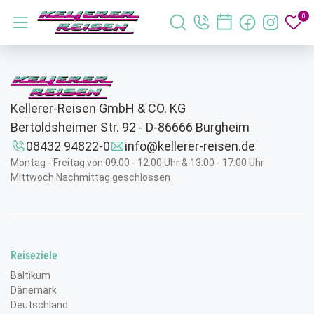
0
Menü öffnen
Suche schliessen
Suche öffnen
Merk
Kellerer-Reisen GmbH & CO. KG
Bertoldsheimer Str. 92 - D-86666 Burgheim
08432 94822-0
info@kellerer-reisen.de
Montag - Freitag von 09:00 - 12:00 Uhr & 13:00 - 17:00 Uhr
Mittwoch Nachmittag geschlossen
WHATSAPP
Reiseziele
Wir sind auch über WhatsApp erreichbar! Über
Baltikum
unseren Status nehmen wir dich mit auf unsere
Dänemark
Reisen...
Deutschland