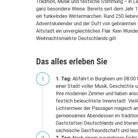
Tradition, Musik und festliche Stimmung – in 
ganz besondere Weise. Bereits seit dem Jahr 1
ein funkelndes Wintermärchen. Rund 250 liebe
Adventskalender und der Duft von gebrannten M
Altstadt ein unvergleichliches Flair. Kein Wunde
Weihnachtsmärkte Deutschlands gilt.
Das alles erleben Sie
1
1. Tag:
Abfahrt in Burgheim um 08.00 
einer Stadt voller Musik, Geschichte
Ihre modernen Zimmer und haben ansch
festlich beleuchtete Innenstadt. Viel
Lichtermeer der Passagen magisch an
gemeinsames Abendessen im traditio
Gaststätten Deutschlands und literari
sächsische Gastfreundschaft und lass
2. Tag:
Nach einem ausgiebigen Frühst