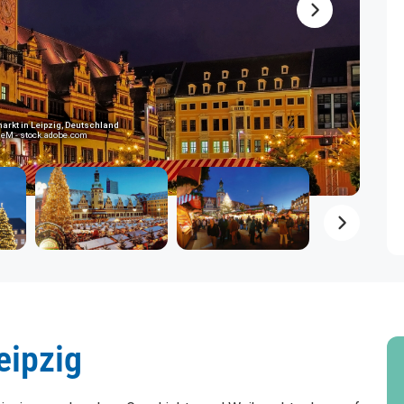
Nächstes Ele
rkt in Leipzig, Deutschland
neM - stock.adobe.com
Nächstes
eipzig