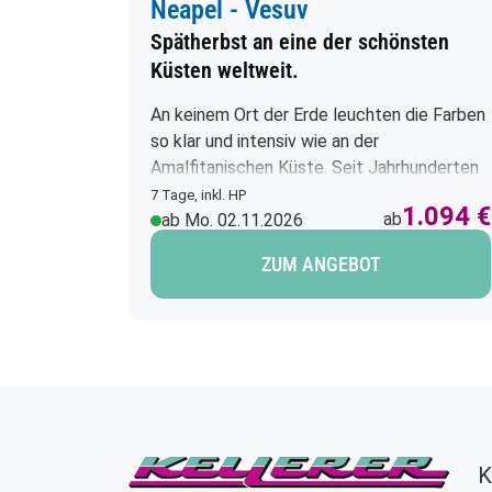
Neapel - Vesuv
Spätherbst an eine der schönsten
Küsten weltweit.
An keinem Ort der Erde leuchten die Farben
so klar und intensiv wie an der
Amalfitanischen Küste. Seit Jahrhunderten
zieht diese Region Besucher mit ihrem
7 Tage, inkl. HP
1.094 €
ab
eleganten Charme in ihren Bann. Malerische
ab Mo. 02.11.2026
Orte, das Meer in unglaublichen Nuancen
ZUM ANGEBOT
von tiefem Blau bis leuchtendem Grün,
zauberhafte Strände, kleine Inseln und die
farbenfrohen Häuser – weiß, rosarot und
gelb – die sich dicht an winzige Häfen
schmiegen, verleihen der Küste ihr
unverwechselbares Gesicht. Jeder Winkel
strahlt mediterranes Flair und Lebensfreude
aus und macht diese Reise zu einem
K
unvergesslichen Erlebnis.