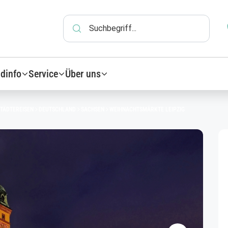
dinfo
Service
Über uns
STÄDTEREISEN
DEUTSCHLAND
SACHSEN
WEIHNACHTSMÄRKTE LEIPZIG