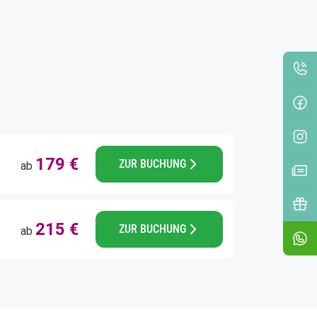
Teilen schliessen
Nächst
Nächst
Merkliste schliessen
179 €
ZUR BUCHUNG
ab
215 €
ZUR BUCHUNG
ab