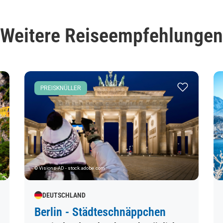
Weitere Reiseempfehlungen
Merkliste hinzufügen
Zur Merkliste
PREISKNÜLLER
© Visions-AD - stock.adobe.com
DEUTSCHLAND
Berlin - Städteschnäppchen