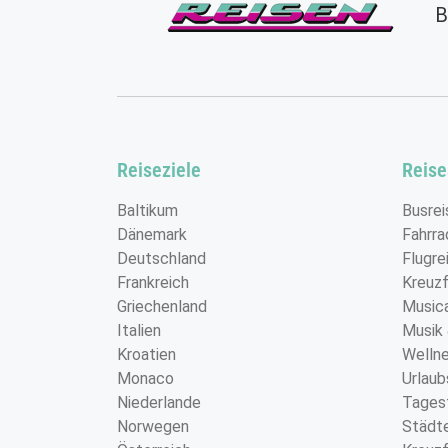
B
Reiseziele
Reise
Baltikum
Busrei
Dänemark
Fahrra
Deutschland
Flugre
Frankreich
Kreuzf
Griechenland
Music
Italien
Musik
Kroatien
Wellne
Monaco
Urlaub
Niederlande
Tages
Norwegen
Städte