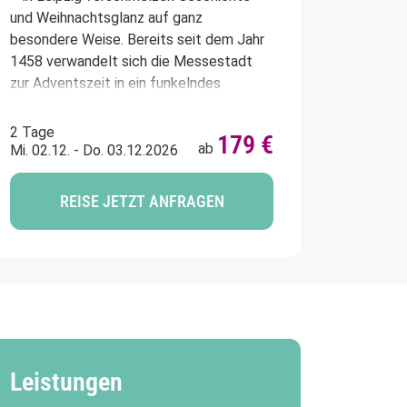
ment
und Weihnachtsglanz auf ganz
besondere Weise. Bereits seit dem Jahr
1458 verwandelt sich die Messestadt
zur Adventszeit in ein funkelndes
Wintermärchen. Rund 250 liebevoll
geschmückte Stände, der weltgrößte
Weihnachtsmarkt in Leipzig, Deutschland
2 Tage
179 €
©Animaflora PicsStock - stock.adobe.com
freistehende Adventskalender und der
ab
Mi. 02.12. - Do. 03.12.2026
Duft von gebrannten Mandeln und
Glühwein verleihen der historischen
REISE JETZT ANFRAGEN
Altstadt ein unvergleichliches Flair. Kein
 Element
Wunder, dass Leipzig als einer der
schönsten Weihnachtsmärkte
Deutschlands gilt.
Leistungen