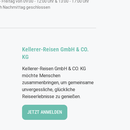
 Freitag von 09:00 - 12:00 Uhr & 13:00 - 17:00 Uhr
Frankreich
h Nachmittag geschlossen
Geschicht
Jahrhunde
einem be
das ligur
hier medi
Gassen u
Kellerer-Reisen GmbH & CO.
abendlich
KG
versinkt.
Kellerer-Reisen GmbH & CO. KG
möchte Menschen
zusammenbringen, um gemeinsame
unvergessliche, glückliche
Reiseerlebnisse zu genießen.
JETZT ANMELDEN