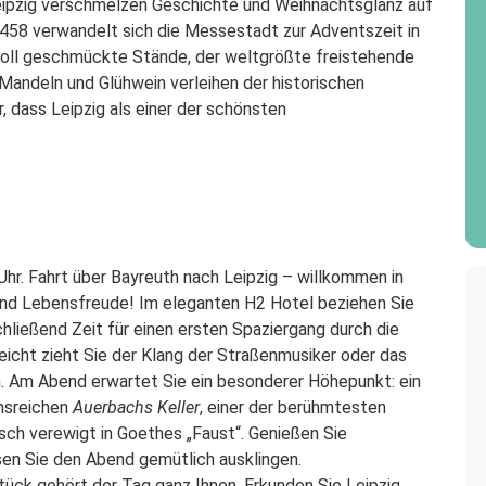
Leipzig verschmelzen Geschichte und Weihnachtsglanz auf
458 verwandelt sich die Messestadt zur Adventszeit in
voll geschmückte Stände, der weltgrößte freistehende
andeln und Glühwein verleihen der historischen
r, dass Leipzig als einer der schönsten
Uhr. Fahrt über Bayreuth nach Leipzig – willkommen in
 und Lebensfreude! Im eleganten H2 Hotel beziehen Sie
ließend Zeit für einen ersten Spaziergang durch die
leicht zieht Sie der Klang der Straßenmusiker oder das
. Am Abend erwartet Sie ein besonderer Höhepunkt: ein
nsreichen
Auerbachs Keller
, einer der berühmtesten
sch verewigt in Goethes „Faust“. Genießen Sie
en Sie den Abend gemütlich ausklingen.
ück gehört der Tag ganz Ihnen. Erkunden Sie Leipzig