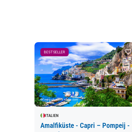
Zur 
BESTSELLER
©Freesurf - stock.adobe.com
ITALIEN
Amalfiküste - Capri – Pompeij -