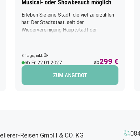
Musical- oder Showbesuch möglich
Erleben Sie eine Stadt, die viel zu erzählen
hat: Der Stadtstaat, seit der
Wiedervereinigung Hauptstadt der
Bundesrepublik, ist mit 3,4 Millionen
Einwohnern nach London die
bevölkerungsreichste Stadt der
3 Tage, inkl. ÜF
Europäischen Union. Eine Städtereise nach
299 €
ab
ab Fr. 22.01.2027
Berlin bringt Sie zu bekannten
Sehenswürdigkeiten wie dem
ZUM ANGEBOT
Brandenburger Tor, aber auch zu
geschichtlichen Highlights wie den Resten
der Berliner Mauer. Das Regierungsviertel
mit dem Reichstag, der Kudamm und andere
sehenswerte Plätze laden zum Spazieren
ein. Zudem ist die Hauptstadt urban,
liebenswert, modern und bietet für jeden
084
ellerer-Reisen GmbH & CO. KG
etwas – Berlin lohnt immer einen Besuch!