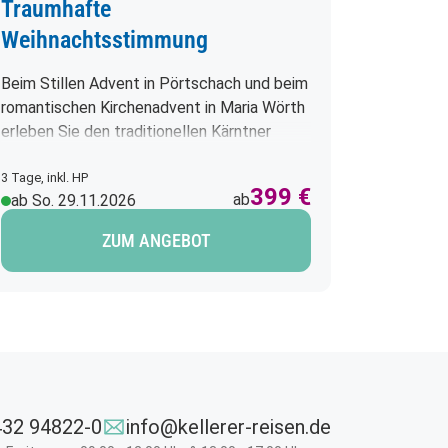
Traumhafte
vom Fe
Weihnachtsstimmung
Mediter
Palmen,
Beim Stillen Advent in Pörtschach und beim
Lassen Si
romantischen Kirchenadvent in Maria Wörth
hervorrag
erleben Sie den traditionellen Kärntner
Marina, I
Advent in stiller Atmosphäre. Am
ligurisch
Pyramidenkogel verzaubert der Advent über
3 Tage, inkl. HP
5 Tage, inkl
399 €
ab
ab So. 29.11.2026
die itali
ab Mi. 
den Wolken mit grenzenloser Aussicht in die
bevorzug
traumhafte Winterlandschaft und die
ZUM ANGEBOT
anspruchs
Landeshauptstadt Klagenfurt bietet alles,
Das milde
was Sie sich von einem Christkindlmarkt in
Dattelpa
der Stadt erwarten.
Eukalypt
üppig ged
Gartenlan
Marina, m
schönste
32 94822-0
info@kellerer-reisen.de
Blumenriv