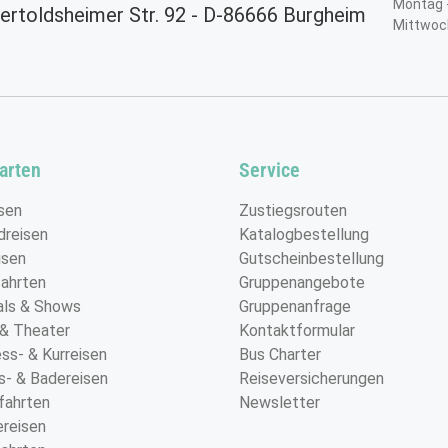
Montag -
ertoldsheimer Str. 92 - D-86666 Burgheim
Mittwoc
arten
Service
Weihnachtsmarkt in Leipzig, Deutschland
© LianeM - stock.adobe.com
sen
Zustiegsrouten
dreisen
Katalogbestellung
isen
Gutscheinbestellung
ahrten
Gruppenangebote
als & Shows
Gruppenanfrage
 & Theater
Kontaktformular
ss- & Kurreisen
Bus Charter
s- & Badereisen
Reiseversicherungen
fahrten
Newsletter
reisen