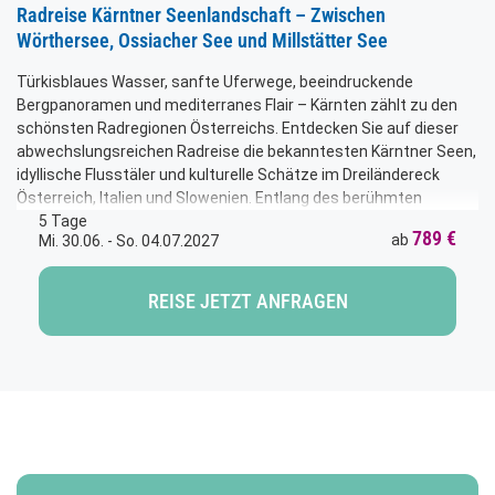
Radreise Kärntner Seenlandschaft – Zwischen
Wörthersee, Ossiacher See und Millstätter See
Türkisblaues Wasser, sanfte Uferwege, beeindruckende
Bergpanoramen und mediterranes Flair – Kärnten zählt zu den
schönsten Radregionen Österreichs. Entdecken Sie auf dieser
abwechslungsreichen Radreise die bekanntesten Kärntner Seen,
idyllische Flusstäler und kulturelle Schätze im Dreiländereck
Österreich, Italien und Slowenien. Entlang des berühmten
Drauradweges, durch das romantische Rosental und vorbei an
5 Tage
789 €
ab
Mi. 30.06. - So. 04.07.2027
glitzernden Seen erleben Sie Kärnten von seiner schönsten
Seite. Genussvolle Radetappen, herrliche Ausblicke und
charmante Orte machen diese Reise zu einem besonderen
REISE JETZT ANFRAGEN
Erlebnis für alle Radfreunde.