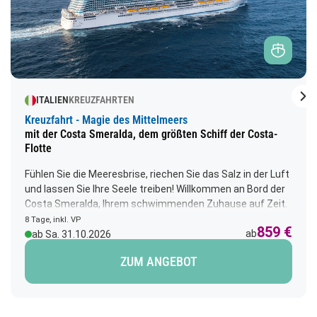
Nä
ITALIEN
KREUZFAHRTEN
Kreuzfahrt - Magie des Mittelmeers
mit der Costa Smeralda, dem größten Schiff der Costa-
Flotte
Fühlen Sie die Meeresbrise, riechen Sie das Salz in der Luft
und lassen Sie Ihre Seele treiben! Willkommen an Bord der
Costa Smeralda, Ihrem schwimmenden Zuhause auf Zeit.
Vorbei ziehen Italiens Küsten, das französische Savoir-
8 Tage, inkl. VP
859 €
vivre und Spaniens Lebensfreude. Genießen Sie
ab
ab Sa. 31.10.2026
mediterrane Köstlichkeiten, das Rauschen der Wellen und
ZUM ANGEBOT
unvergessliche Momente.