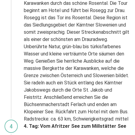
Karawanken durch das schöne Rosental. Die Tour
beginnt am Hotel und führt bei Rosegg zur Drau.
Rosegg ist das Tor ins Rosental. Diese Region ist
das Siedlungsgebiet der Kärntner Slowenien und
WHATSAPP
somit zweisprachig. Dieser Streckenabschnitt gilt
als einer der schönsten am Drauradweg.
Wir sind auch über WhatsApp erreichbar! Über
Unberührte Natur, grün-blau bis türkisfarbenes
unseren Status nehmen wir dich mit auf unsere
Reisen...
Wasser und kleine verträumte Orte säumen den
Weg. Genießen Sie herrliche Ausblicke auf die
Scanne den CR-Code mit deinem Handy,
massive Bergkette der Karawanken, welche die
speichere uns als Kontakt ab und lege los!
Grenze zwischen Österreich und Slowenien bildet.
Oder manuell +498432948220 speichern
Sie radeln auch ein Stück entlang des Kärntner
Sende uns eine Nachricht mit "Ja" und
Jakobswegs durch die Orte St. Jakob und
deinem vollständigen Namen
Teilen
Teile diese Reise
Feistritz. Anschließend erreichen Sie die
Klicke bei WhatsApp auf Status. Sobald ein
Büchsenmacherstadt Ferlach und enden am
neuer Status verfügbar ist, wird er dir hier
Klopeiner See. Rückfahrt zum Hotel mit dem Bus.
angezeigt
Radreise Kärntner Seenlandschaft – Zwischen
Radstrecke: ca. 63 km, Schwierigkeitsgrad: mittel
Stelle uns Fragen, kommentiere unseren
Wörthersee, Ossiacher See und Millstätter See
4
4. Tag: Vom Afritzer See zum Millstätter See
Status, sende uns Aregungen oder melde