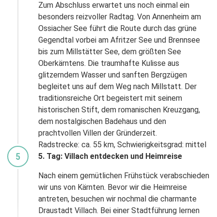
dich zu Reisen an - ganz bequem per Handy.
Zum Abschluss erwartet uns noch einmal ein
Wir freuen uns auf Nachrichten!
besonders reizvoller Radtag. Von Annenheim am
Facebook
Ossiacher See führt die Route durch das grüne
Vorheriges Element
Näch
Näch
Jetzt QR Code scannen!
Gegendtal vorbei am Afritzer See und Brennsee
Twitter
bis zum Millstätter See, dem größten See
Oberkärntens. Die traumhafte Kulisse aus
glitzerndem Wasser und sanften Bergzügen
WhatsApp
begleitet uns auf dem Weg nach Millstatt. Der
traditionsreiche Ort begeistert mit seinem
Telegram
historischen Stift, dem romanischen Kreuzgang,
dem nostalgischen Badehaus und den
per E-Mail senden
prachtvollen Villen der Gründerzeit.
Radstrecke: ca. 55 km, Schwierigkeitsgrad: mittel
5
5. Tag: Villach entdecken und Heimreise
Link kopieren
Nach einem gemütlichen Frühstück verabschieden
wir uns von Kärnten. Bevor wir die Heimreise
antreten, besuchen wir nochmal die charmante
Draustadt Villach. Bei einer Stadtführung lernen