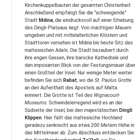
Wir sind auch über WhatsApp erreichbar! Über
Kirchenkuppelbauten der gesamten Christenheit.
unseren Status nehmen wir dich mit auf unsere
Anschließend empfängt Sie die “schweigende‘‘
Reisen...
Stadt
Mdina
, die eindrucksvoll auf einer Erhebung
des Dingli-Plateaus liegt. Von
mächtigen Mauern
Scanne den CR-Code mit deinem Handy,
umgeben und mit
mittelalterlichen Klöstern
und
speichere uns als Kontakt ab und lege los!
Stadttoren versehen ist Mdina bis heute Sitz des
Oder manuell +498432948220 speichern
maltesischen Adels. Die Stadt bezaubert durch
Sende uns eine Nachricht mit "Ja" und
ihre engen Gassen, ihre barocke Kathedrale und
deinem vollständigen Namen
Teilen
Teile diese Reise
den imposanten Blick von der Festungsmauer über
Klicke bei WhatsApp auf Status. Sobald ein
einen Großteil der Insel. Nur wenige Meter weiter
neuer Status verfügbar ist, wird er dir hier
befinden Sie sich
Rabat
, wo die
St. Paulus Grotte
angezeigt
Malta - Gruppenflugreise
an den Aufenthalt des Apostels auf Malta
Stelle uns Fragen, kommentiere unseren
erinnert. Die Grotte ist Teil des
Wignacourt-
Status, sende uns Aregungen oder melde
Museums
. Schwindelerregend wird es an der
dich zu Reisen an - ganz bequem per Handy.
Südseite der Insel, bei den majestätischen
Dingli
Wir freuen uns auf Nachrichten!
Facebook
Klippen
. Hier fällt das maltesische Hochland
Vorheriges Element
Näch
Näch
geradezu senkrecht aus etwa 200 Metern Höhe in
Jetzt QR Code scannen!
das Mittelmeer ab. Zum Abschluss entdecken Sie
Twitter