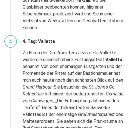
das Kunsthandwerkerdorf
Ta’Qali
, wo Sie
Glasbläser beobachten können, filigraner
WhatsApp
Silberschmuck produziert wird und Sie in einer
Vielzahl von Werkstätten und Geschäften stöbern
Telegram
können.
4
4. Tag: Valletta
per E-Mail senden
Zu Ehren des Großmeisters Jean de la Vallette
wurde die uneinnehmbare Festungsstadt
Valletta
Link kopieren
benannt. Von dem ehemaligen Lustgarten und der
Promenade der Ritter auf der Bastionsmauer hat
man auch heute noch den schönsten Blick auf den
Grand Harbour
. Sie besuchen die
St. John’s Co-
Kathedrale
mit einem der bedeutendsten
Gemälde
von Caravaggio
, „Die Enthauptung Johannes des
Täufers“. Eines der bekanntesten Bauwerke
Vallettas ist der ehemalige
Großmeisterpalast
des
Malteserordens. Sie sehen sich die Prunkräume an