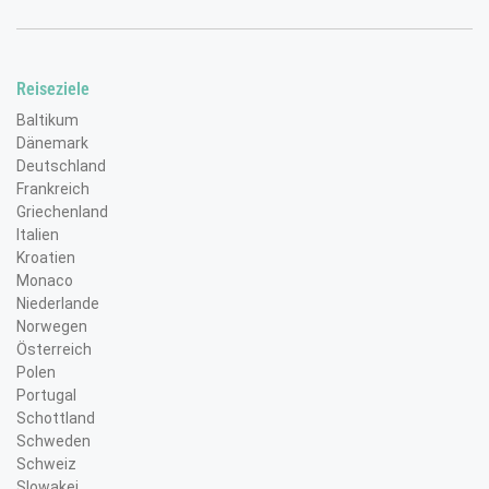
Valletta auf Malta
© Anton Zelenov - stock.adobe.com
Reiseziele
Baltikum
Dänemark
Deutschland
Frankreich
Griechenland
Italien
Kroatien
Monaco
Niederlande
Norwegen
Österreich
Polen
Portugal
Schottland
Schweden
Schweiz
Slowakei