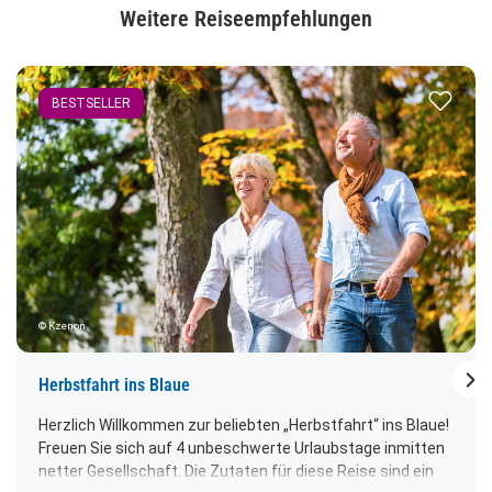
Weitere Reiseempfehlungen
Zur Merk
BESTSELLER
© Kzenon
Nä
Herbstfahrt ins Blaue
Herzlich Willkommen zur beliebten „Herbstfahrt“ ins Blaue!
Freuen Sie sich auf 4 unbeschwerte Urlaubstage inmitten
netter Gesellschaft. Die Zutaten für diese Reise sind ein