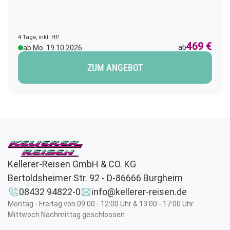
attraktives Ziel, ein schönes Hotel am Meer und in unseren
Bussen das gewohnt familiäre Klima. Jetzt heißt es nur
noch Koffer packen und schon kann es losgehen.
4 Tage, inkl. HP
469 €
ab
ab Mo. 19.10.2026
ZUM ANGEBOT
Kellerer-Reisen GmbH & CO. KG
Bertoldsheimer Str. 92 - D-86666 Burgheim
08432 94822-0
info@kellerer-reisen.de
Montag - Freitag von 09:00 - 12:00 Uhr & 13:00 - 17:00 Uhr
Mittwoch Nachmittag geschlossen