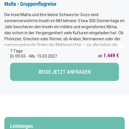
Malta - Gruppenflugreise
Die Insel Malta und ihre kleine Schwester Gozo sind
sonnenverwöhnte Inseln im Mittelmeer. Etwa 300 Sonnentage im
Jahr bescheren den Inseln ein mildes und angenehmes Klima,
das schon in der Vergangenheit viele Kulturen eingeladen hat. Ob
Phönizier, Griechen oder Römer, ob Araber, Normannen oder der
namensgebende Orden der Malteserritter – sie alle haben die
Insel geprägt und bis heute Spuren in der Architektur, dem
7 Tage
1.449 €
ab
Di. 09.03. - Mo. 15.03.2027
Landschaftsbild und der Küche hinterlassen. Auf Ihrer Reise
sehen Sie die Steilküsten und Badebuchten, großartige Kirchen-
bauten und Adelspaläste. Sie kosten maltesischen Wein,
REISE JETZT ANFRAGEN
besuchen gepflegt Gartenanlagen und lernen das Alltagsleben
der Menschen hier kennen. Die typische Insel-Mentalität der
sympathischen Malteser wird Sie anstecken und begeistern.
Leistungen