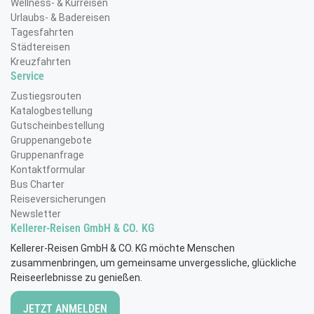
Wellness- & Kurreisen
Urlaubs- & Badereisen
Türkei
(0)
Tagesfahrten
Städtereisen
Vietnam
(0)
Kreuzfahrten
Österreich
Service
(0)
Zie
Zustiegsrouten
Katalogbestellung
Gutscheinbestellung
Gruppenangebote
Gruppenanfrage
Kontaktformular
Bus Charter
Reiseversicherungen
Newsletter
Kellerer-Reisen GmbH & CO. KG
Kellerer-Reisen GmbH & CO. KG möchte Menschen
zusammenbringen, um gemeinsame unvergessliche, glückliche
Reiseerlebnisse zu genießen.
JETZT ANMELDEN