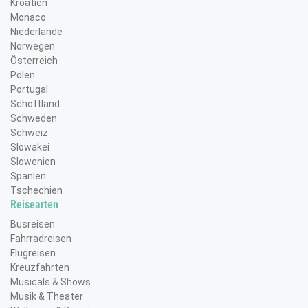
Zie
Kroatien
Kroatien
Monaco
(0)
Zie
Niederlande
Malta
(0)
Norwegen
Österreich
Monaco
(0)
Polen
Portugal
Niederlande
(0)
Schottland
Schweden
Norwegen
(0)
Schweiz
Portugal
Slowakei
(0)
Slowenien
Schottland
(0)
Spanien
Tschechien
Schweden
(0)
Reisearten
Busreisen
Schweiz
(0)
Fahrradreisen
Slowenien
Flugreisen
(0)
Kreuzfahrten
Spanien
(0)
Musicals & Shows
Zie
Musik & Theater
Tschechien
(2)