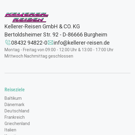
März
Ort, der Geschichte, Kunst und Magie in einem
(0)
Wir freuen uns auf Nachrichten!
unvergesslichen Erlebnis vereint.
November
(1)
Jetzt QR Code scannen!
Kellerer-Reisen GmbH & CO. KG
Oktober
(0)
Bertoldsheimer Str. 92 - D-86666 Burgheim
September
(0)
08432 94822-0
info@kellerer-reisen.de
Montag - Freitag von 09:00 - 12:00 Uhr & 13:00 - 17:00 Uhr
Zielgebiet
Mittwoch Nachmittag geschlossen
Belgien
(0)
Deutschland
(0)
Zie
Finnland
(0)
Reiseziele
Frankreich
(0)
Baltikum
Zie
Dänemark
Griechenland
(0)
Deutschland
Frankreich
Island
(0)
Griechenland
Italien
Italien
(0)