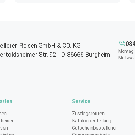
084
ellerer-Reisen GmbH & CO. KG
Montag -
ertoldsheimer Str. 92 - D-86666 Burgheim
Mittwoc
Schönen Muttertag!
arten
Service
©Konstantin Yuganov - stock.adobe.com
sen
Zustiegsrouten
dreisen
Katalogbestellung
isen
Gutscheinbestellung