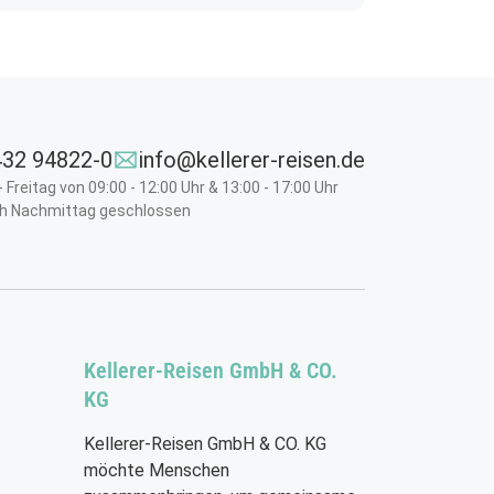
Insgesamt ist Madeira ein Paradies für
Spaziergä
Naturliebhaber und bietet eine entspannte
Hallenbad
Atmosphäre für Besucher.
Ausflugsf
32 94822-0
info@kellerer-reisen.de
 Freitag von 09:00 - 12:00 Uhr & 13:00 - 17:00 Uhr
h Nachmittag geschlossen
Kellerer-Reisen GmbH & CO.
KG
Kellerer-Reisen GmbH & CO. KG
möchte Menschen