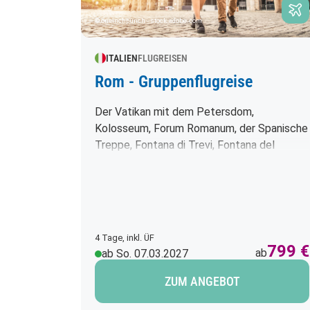
© oneinchpunch - stock.adobe.com
ITALIEN
FLUGREISEN
Rom - Gruppenflugreise
Der Vatikan mit dem Petersdom,
Kolosseum, Forum Romanum, der Spanische
Treppe, Fontana di Trevi, Fontana del
Tritone, Trajansäule, Santa Maria del
Popolo, Pauluskirche, Pantheon, Capitol und
vieles mehr - das ist Rom. Eine Stadt voller
Gegensätze und Kontraste, denn nirgendwo
sonst liegen Antike, Mittelalter und Neuzeit
4 Tage, inkl. ÜF
so dicht nebeneinander. Eine einzigartige
799 €
ab
ab So. 07.03.2027
Atmosphäre erwartet Sie. Diese einzigartige
Stadt müssen Sie erleben.
ZUM ANGEBOT