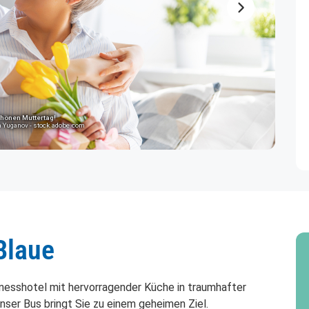
Nächstes Ele
hönen Muttertag!
 Yuganov - stock.adobe.com
Blaue
lnesshotel mit hervorragender Küche in traumhafter
unser Bus bringt Sie zu einem geheimen Ziel.