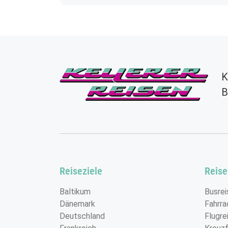
K
B
Reiseziele
Reise
Baltikum
Busrei
Dänemark
Fahrra
Deutschland
Flugre