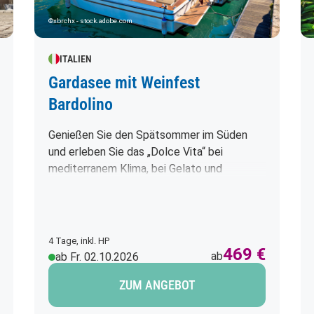
©xbrchx - stock.adobe.com
ITALIEN
Gardasee mit Weinfest
Bardolino
Genießen Sie den Spätsommer im Süden
und erleben Sie das „Dolce Vita“ bei
mediterranem Klima, bei Gelato und
Cappuccino und bei einem Besuch des
berühmten Weinfestes in Bardolino.
4 Tage, inkl. HP
469 €
ab
ab Fr. 02.10.2026
ZUM ANGEBOT