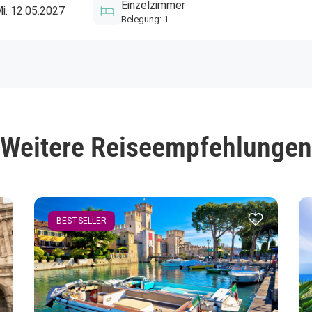
n!
enden
Link kopieren
Einzelzimmer
Mi. 12.05.2027
Belegung: 1
Weitere Reiseempfehlungen
Merkliste hinzufügen
Zur Merkliste
BESTSELLER