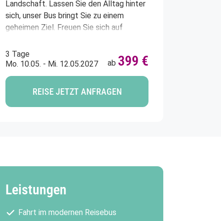
Landschaft. Lassen Sie den Alltag hinter
ment
sich, unser Bus bringt Sie zu einem
geheimen Ziel. Freuen Sie sich auf
erlebnisreiche Tage voller
Überraschungen und schöner Eindrücke.
3 Tage
399 €
ab
Mo. 10.05. - Mi. 12.05.2027
Wildblumen
REISE JETZT ANFRAGEN
© HANK GREBE - stock.adobe.com
Leistungen
Fahrt im modernen Reisebus