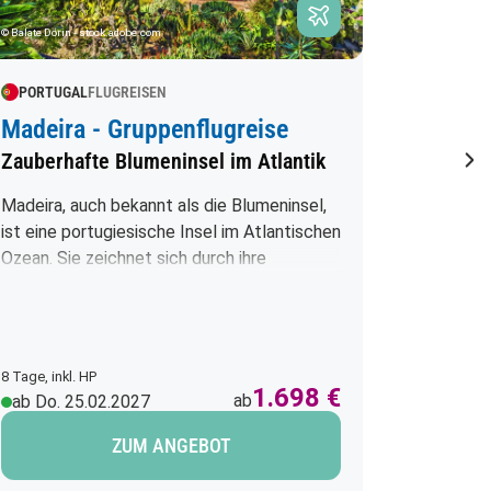
© Balate Dorin - stock.adobe.com
PORTUGAL
FLUGREISEN
KROATI
Madeira - Gruppenflugreise
Slowen
Zauberhafte Blumeninsel im Atlantik
der Ro
Nä
Madeira, auch bekannt als die Blumeninsel,
Entfliehe
ist eine portugiesische Insel im Atlantischen
Herbstwet
Ozean. Sie zeichnet sich durch ihre
schöne He
atemberaubende Landschaft, üppige
wundervo
Vegetation und das milde Klima aus. Die
Meerwas
Insel ist berühmt für ihre farbenfrohen
Wellnesse
Blumen, insbesondere Hortensien,
übersetzt
8 Tage, inkl. HP
5 Tage, inkl
Bougainvillea und Strelitzien. Die
1.698 €
mediterr
ab
ab Do. 25.02.2027
ab Mi. 
Hauptstadt Funchal ist bekannt für ihre
immergrü
historische Architektur, den lebhaften
ZUM ANGEBOT
Unterhalt
Markt und die berühmte Toboggan-Fahrt.
man mit 