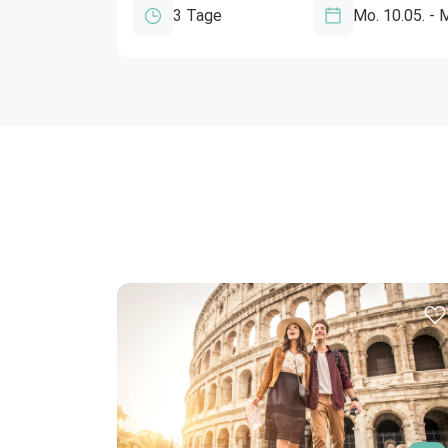
Jetzt QR Code scanne
per E-Mail s
3 Tage
Mo. 10.05. - 
Zur 